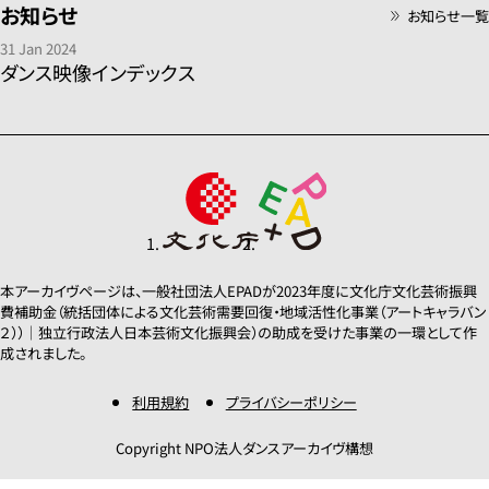
お知らせ
お知らせ一覧
1980年代
19
1960年代
1
31 Jan 2024
ダンス映像インデックス
不明
カテゴリー
その他
コ
モダン
舞
パフォーマンス
本アーカイヴページは、一般社団法人EPADが2023年度に文化庁文化芸術振興
費補助金（統括団体による文化芸術需要回復・地域活性化事業（アートキャラバン
２））｜独立行政法人日本芸術文化振興会）の助成を受けた事業の一環として作
この条件で検索
成されました。
絞り込み条件設定
利用規約
プライバシーポリシー
Copyright NPO法人ダンスアーカイヴ構想