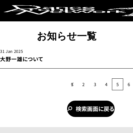
キーワードか
お知らせ一覧
地下
野外
テレビ番組
レクイエム
東
コラボレーション
デュオ
ソロ
ド
31 Jan 2025
大野一雄について
条件で絞り
1
2
3
4
5
6
検索画面に戻る
上演年代
2020年代
20
2000年代
19