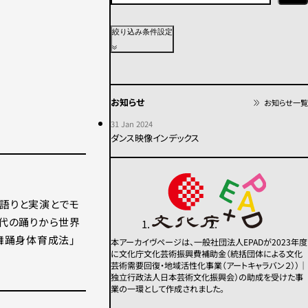
上演年代
絞り込み条件設定
2020年代
2010年代
2000年代
1990年代
1980年代
1970年代
お知らせ
お知らせ一覧
1960年代
1950年代以前
不明
31 Jan 2024
ダンス映像インデックス
カテゴリー
その他
コンテンポラリー
、語りと実演とでモ
モダン
舞踏
代の踊りから世界
パフォーマンス
舞踊身体育成法」
本アーカイヴページは、一般社団法人EPADが2023年度
に文化庁文化芸術振興費補助金（統括団体による文化
芸術需要回復・地域活性化事業（アートキャラバン２））｜
この条件で検索
独立行政法人日本芸術文化振興会）の助成を受けた事
業の一環として作成されました。