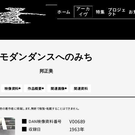
アーカ
プロジェ
ホーム
特集
お
クト
イヴ
大野一雄・大野慶人デジタルア
アーカイヴ資料検索
モダンダンスへのみち
邦正美
映像資料
作品概要
関連画像
関連資料
物の著作者に帰属します。無断で複製・転載することはできません。
V00689
DAN映像資料番号
1963年
収録⽇