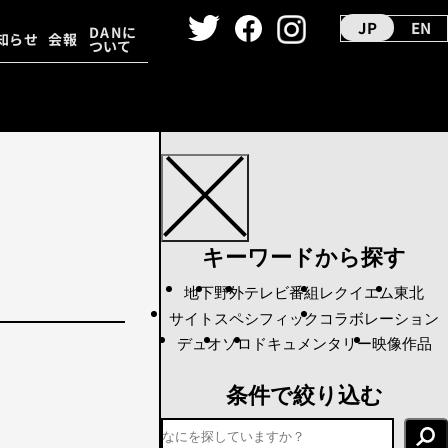
JP
EN
DANに
知らせ
会報
ついて
ーカイヴ
ダンス映像
キーワードから探す
地下
野外
テレビ番組
レクイエム
東北
サイトスペシフィック
コラボレーション
デュオ
ソロ
ドキュメンタリー
映像作品
条件で絞り込む