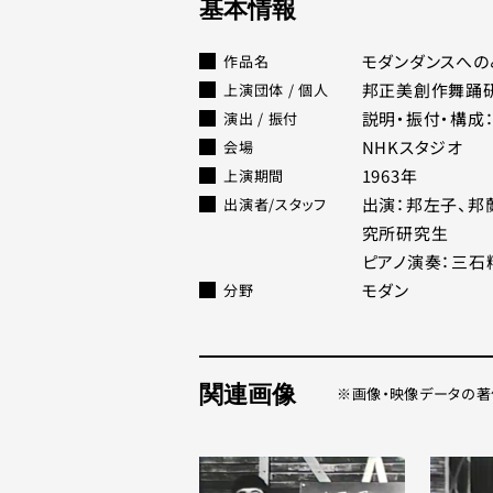
基本情報
モダンダンスへの
作品名
邦正美創作舞踊
上演団体 / 個人
説明・振付・構成
演出 / 振付
NHKスタジオ
会場
1963年
上演期間
出演：邦左子、邦
出演者/スタッフ
究所研究生
ピアノ演奏：三石
モダン
分野
関連画像
画像・映像データの著