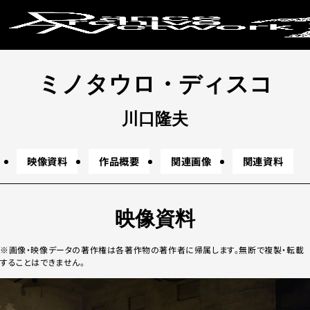
キーワードか
ミノタウロ・ディスコ
地下
野外
テレビ番組
レクイエム
東
コラボレーション
デュオ
ソロ
ド
川口隆夫
条件で絞り
映像資料
作品概要
関連画像
関連資料
映像資料
画像・映像データの著作権は各著作物の著作者に帰属します。無断で複製・転載
上演年代
することはできません。
2020年代
20
2000年代
19