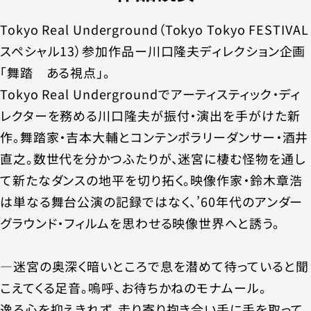
Tokyo Real Underground（Tokyo Tokyo FESTIVAL
スペシャル13）参加作品ー川口隆夫ディレクション企画
「舞踏 ある視点」。
Tokyo Real Undergroundでアーティスティック・ディ
レクターを務める川口隆夫が振付・演出を手がけた新
作。舞踏家・吉本大輔とコンテンポラリーダンサー・酒井
直之。数世代を分かつふたりが、迷宮に棲む怪物を通し
て新たなダンスの地平を切り拓く。映像作家・鈴木章浩
は単なる舞台公演の記録ではなく、’60年代のアンダー
グラウンド・フィルムを思わせる映像世界へと誘う。
―迷宮の奥深く暗いところで息を潜めて待っていると聞
こえてくる足音。嗚呼、お待ちかねのモナムール。
逸る心を抑えきれず、走り寄り抱き合い手に手を取って