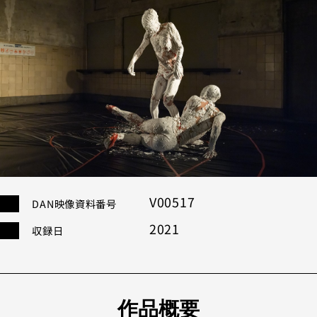
1980年代
19
1960年代
1
不明
カテゴリー
その他
コ
モダン
舞
パフォーマンス
V00517
DAN映像資料番号
この条件で検索
2021
収録⽇
絞り込み条件設定
作品概要