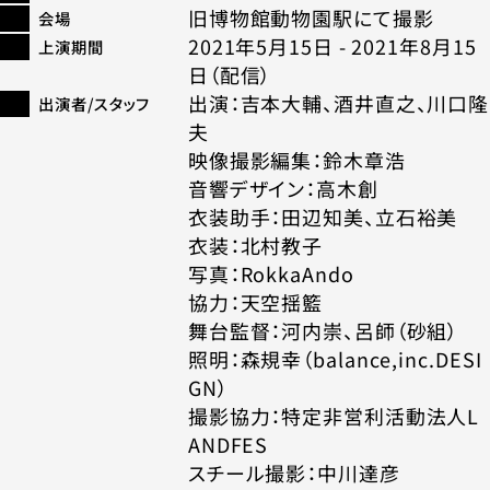
旧博物館動物園駅にて撮影
会場
2021年5月15日 - 2021年8月15
上演期間
日（配信）
出演：吉本大輔、酒井直之、川口隆
出演者/スタッフ
夫
映像撮影編集：鈴木章浩
音響デザイン：高木創
衣装助手：田辺知美、立石裕美
衣装：北村教子
写真：RokkaAndo
協力：天空揺籃
舞台監督：河内崇、呂師（砂組）
照明：森規幸（balance,inc.DESI
GN）
撮影協力：特定非営利活動法人L
ANDFES
スチール撮影：中川達彦