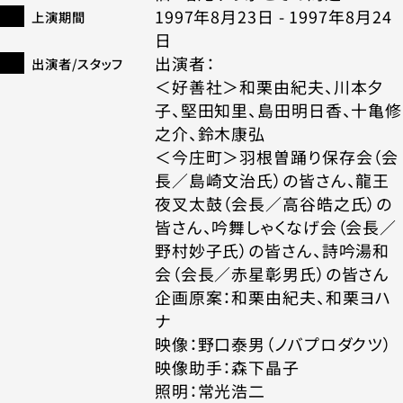
1997年8月23日 - 1997年8月24
上演期間
日
出演者：
出演者/スタッフ
＜好善社＞和栗由紀夫、川本夕
子、堅田知里、島田明日香、十亀修
之介、鈴木康弘
＜今庄町＞羽根曽踊り保存会（会
長／島崎文治氏）の皆さん、龍王
夜叉太鼓（会長／高谷皓之氏）の
皆さん、吟舞しゃくなげ会（会長／
野村妙子氏）の皆さん、詩吟湯和
会（会長／赤星彰男氏）の皆さん
企画原案：和栗由紀夫、和栗ヨハ
ナ
映像：野口泰男（ノバプロダクツ）
映像助手：森下晶子
照明：常光浩二