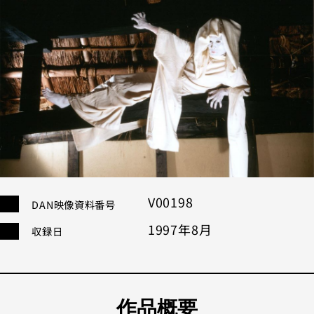
1980年代
19
1960年代
1
不明
カテゴリー
その他
コ
モダン
舞
パフォーマンス
V00198
DAN映像資料番号
この条件で検索
1997年8月
収録⽇
絞り込み条件設定
作品概要