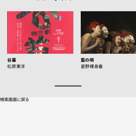
谷蟇
藍の唄
松原東洋
星野裸身番
検索画面に戻る