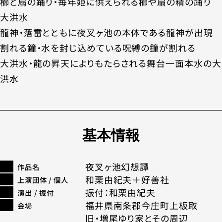
櫛と扇の踊り・毎年姫に供えられる櫛や扇の精の踊り
大洪水
龍神・落雷とともに夜叉ヶ池の本体である龍神が出現
割れる鐘・水を封じ込めている呪縛の鐘が割れる
大洪水・龍の昇天によりもたらされる舞台一面本水の大
洪水
基本情報
夜叉ヶ池幻想譚
作品名
和栗由紀夫＋好善社
上演団体 / 個人
振付：和栗由紀夫
演出 / 振付
福井県南条郡今庄町上板取
会場
旧・増尾ゆり家とその周辺