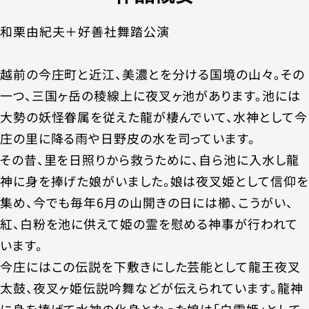
和栗由紀夫＋好善社舞踏公演
越前の今庄町と近江、美濃とを分ける国境の山々。その
一つ、三国ヶ岳の稜線上に夜叉ヶ池があります。池には
大勢の妖怪眷属を従えた龍が棲んでいて、水神として今
庄の里に降る雨や日野皮の水を司っています。
その昔、里を日照りから救うために、自ら池に入水し龍
神に身を捧げた娘がいました。娘は夜叉姫として信仰を
集め、今でも毎年6月の山開きの日には櫛、こうがい、
紅、白粉を池に供えて姫の霊を慰める神事が行われて
います。
今庄にはこの伝説を下敷きにした芸能として龍王夜叉
太鼓、夜叉ヶ姫伝説吟舞などが伝えられています。龍神