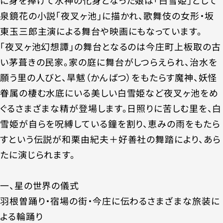
に身を捧げて水神の化身となった娘は「白雪姫」として
泉鏡花の小説「夜叉ヶ池」に描かれ、歌舞伎の女形・坂
東玉三郎主演による舞台や映画にもなっています。
「夜叉ヶ池幻想譚」の舞台となるのは今庄町上板取の古
い茅葺きの民家。家の庭に舞台がしつらえられ、治水を
願う里の人びと、旱魃（かんばつ）をもたらす魔神、妖怪
眷属の棲む水底にいる美しい白雪姫など夜叉ヶ池をめ
ぐるさまざまな精が登場します。日照りに苦しむ里を、白
雪姫が自らを呪縛している鐘を割り、恵みの雨をもたら
すという伝説が和栗由紀夫＋好善社の舞踏により、あら
たに演じられます。
一、星の世界の儀式
羽根曽踊り・宿場の街・今庄に伝わるさまざまな旅装に
よる輪踊り