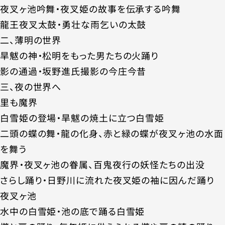
夜叉ヶ池吟舞・夜叉姫の故事を伝承する吟舞
龍王夜叉太鼓・勇壮な雨乞いの太鼓
二、薄明の世界
旱魃の神・松明をもった男たちの火踊り
影の通過・坂野進氏撮影の今庄今昔
三、夜の世界へ
里も魔界
白雪姫の登場・旱魃の焼土に立つ白雪姫
二頭の蝶の舞・龍の化身、赤と緑の蝶が夜叉ヶ池の水面
を舞う
魔界・夜叉ヶ池の眷属、百鬼夜行の妖怪たちの出没
さらし踊り・日野川に流れた夜叉姫の袖に因んだ踊り
夜叉ヶ池
水中の白雪姫・池の底で踊る白雪姫