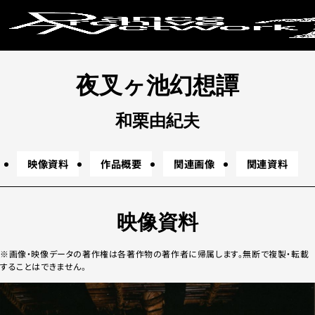
キーワードか
夜叉ヶ池幻想譚
地下
野外
テレビ番組
レクイエム
東
コラボレーション
デュオ
ソロ
ド
和栗由紀夫
条件で絞り
映像資料
作品概要
関連画像
関連資料
映像資料
画像・映像データの著作権は各著作物の著作者に帰属します。無断で複製・転載
上演年代
することはできません。
2020年代
20
2000年代
19