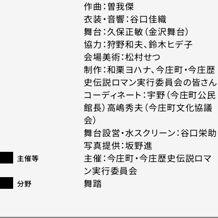
作曲：曽我傑
衣装・音響：谷口佳織
舞台：久保正敏（金沢舞台）
協力：狩野和夫、鈴木ヒデ子
会場美術：松村せつ
制作：和栗ヨハナ、今庄町・今庄歴
史伝説ロマン実行委員会の皆さん
コーディネート：宇野（今庄町公民
館長）高嶋秀夫（今庄町文化協議
会）
舞台設営・水スクリーン：谷口栄助
写真提供：坂野進
主催：今庄町・今庄歴史伝説ロマ
主催等
ン実行委員会
舞踏
分野