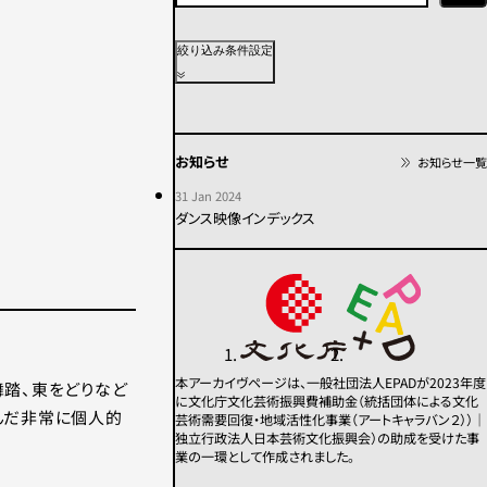
上演年代
絞り込み条件設定
2020年代
2010年代
2000年代
1990年代
1980年代
1970年代
お知らせ
お知らせ一覧
1960年代
1950年代以前
不明
31 Jan 2024
ダンス映像インデックス
カテゴリー
その他
コンテンポラリー
モダン
舞踏
パフォーマンス
本アーカイヴページは、一般社団法人EPADが2023年度
舞踏、東をどりなど
に文化庁文化芸術振興費補助金（統括団体による文化
んだ非常に個人的
芸術需要回復・地域活性化事業（アートキャラバン２））｜
この条件で検索
独立行政法人日本芸術文化振興会）の助成を受けた事
業の一環として作成されました。