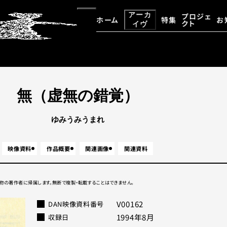
アーカ
プロジェ
ホーム
特集
お
クト
イヴ
大野一雄・大野慶人デジタルア
アーカイヴ資料検索
無（虚無の錯覚）
ゆみうみうまれ
映像資料
作品概要
関連画像
関連資料
物の著作者に帰属します。無断で複製・転載することはできません。
V00162
DAN映像資料番号
1994年8月
収録⽇