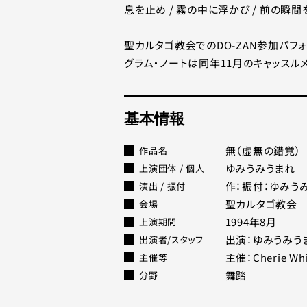
息を止め / 霧の中に浮かび / 前の瞬間
聖カルタゴ教会でのDO-ZAN参加パフォ
グラム・ノートは同年11月のキャッスル
基本情報
無（虚無の錯覚）
作品名
ゆみうみうまれ
上演団体 / 個人
作：振付：ゆみう
演出 / 振付
聖カルタゴ教会
会場
1994年8月
上演期間
出演：ゆみうみう
出演者/スタッフ
主催：Cherie Whi
主催等
舞踏
分野