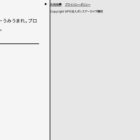
利用規約
プライバシーポリシー
Copyright NPO法人ダンスアーカイヴ構想
み・うみうまれ。プロ
。