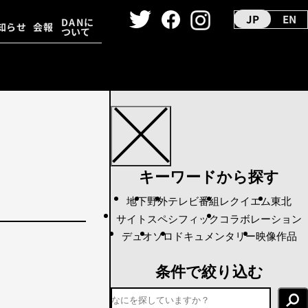
JP
EN
DANに
知らせ
会報
ついて
ーカイヴ
ダンス映像
キーワードから探す
地下
野外
テレビ番組
レクイエム
東北
サイトスペシフィック
コラボレーション
デュオ
ソロ
ドキュメンタリー
映像作品
条件で絞り込む