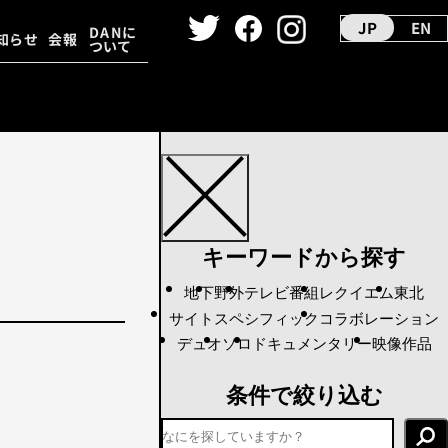
JP
EN
DANに
知らせ
会報
ついて
ーカイヴ
ダンス映像
キーワードから探す
地下
野外
テレビ番組
レクイエム
東北
サイトスペシフィック
コラボレーション
デュオ
ソロ
ドキュメンタリー
映像作品
条件で絞り込む