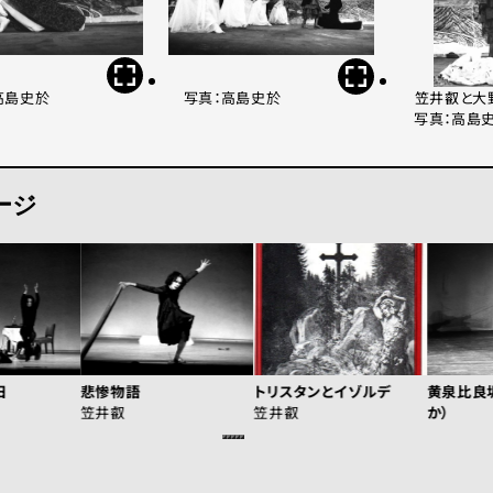
高島史於
写真：高島史於
笠井叡と大
写真：高島
ージ
日
悲惨物語
トリスタンとイゾルデ
黄泉比良
笠井叡
笠井叡
か）