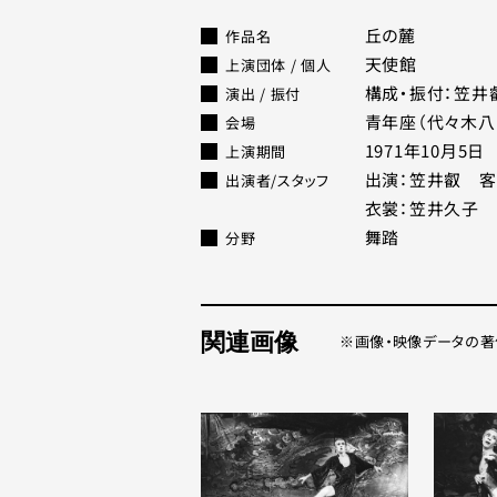
丘の麓
作品名
天使館
上演団体 / 個人
構成・振付：笠井
演出 / 振付
青年座（代々木八
会場
1971年10月5日
上演期間
出演：笠井叡 客
出演者/スタッフ
衣裳：笠井久子
舞踏
分野
関連画像
画像・映像データの著