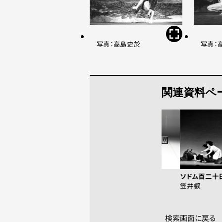
写真：高島史於
写真：
関連資料ペ
花粉革命
ソドム百二十
笠井叡
笠井叡
検索画面に戻る