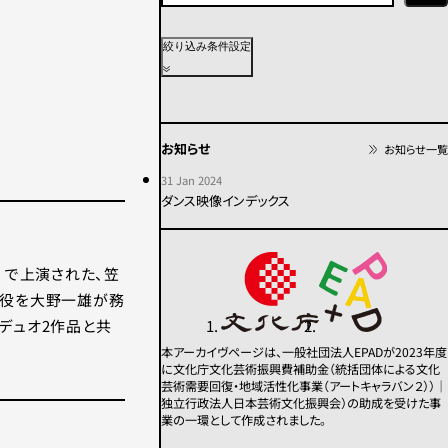
上演年代
絞り込み条件設定
2020年代
2010年代
2000年代
1990年代
1980年代
1970年代
お知らせ
お知らせ一覧
1960年代
1950年代以前
不明
31 Jan 2024
ダンス映像インデックス
カテゴリー
）で上演された、笠
その他
コンテンポラリー
ス役を大野一雄が務
モダン
舞踏
デュオ2作品と共
パフォーマンス
本アーカイヴページは、一般社団法人EPADが2023年度
に文化庁文化芸術振興費補助金（統括団体による文化
芸術需要回復・地域活性化事業（アートキャラバン２））｜
この条件で検索
独立行政法人日本芸術文化振興会）の助成を受けた事
業の一環として作成されました。