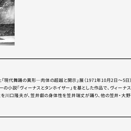
現代舞踊の異形―肉体の超越と開示」展（1971年10月2日～5日
ーの小説「ヴィーナスとタンホイザー」を基とした作品で、ヴィーナ
体性を川口隆夫が、笠井叡の身体性を笠井瑞丈が踊り、他の笠井・大野