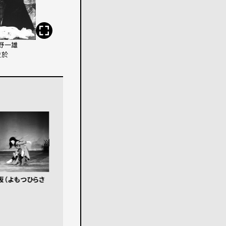
野一雄
史於
坂（よもつひらさ