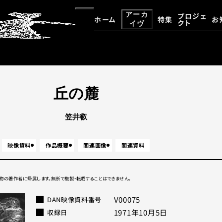
アーカ
プロジェ
ホーム
特集
お
クト
イヴ
大野一雄・大野慶人デジタルア
アーカイヴ資料検索
丘の麓
笠井叡
映像資料
作品概要
関連画像
関連資料
物の著作者に帰属します。無断で複製・転載することはできません。
V00075
DAN映像資料番号
1971年10月5日
収録⽇