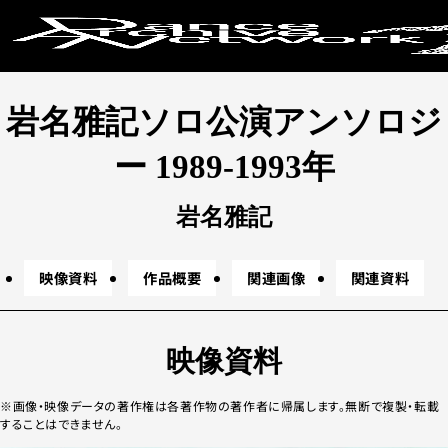
キーワードか
岩名雅記ソロ公演アンソロジ
地下
野外
テレビ番組
レクイエム
東
コラボレーション
デュオ
ソロ
ド
ー 1989-1993年
岩名雅記
条件で絞り
映像資料
作品概要
関連画像
関連資料
映像資料
上演年代
画像・映像データの著作権は各著作物の著作者に帰属します。無断で複製・転載
2020年代
20
することはできません。
2000年代
19