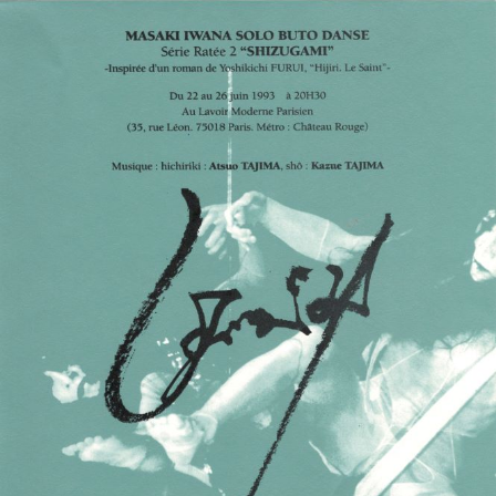
1980年代
19
1960年代
1
不明
カテゴリー
その他
コ
モダン
舞
パフォーマンス
この条件で検索
絞り込み条件設定