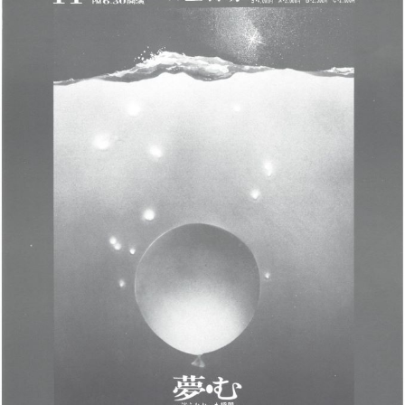
1980年代
19
1960年代
1
不明
カテゴリー
その他
コ
モダン
舞
パフォーマンス
この条件で検索
絞り込み条件設定