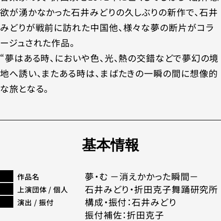
欲が湧かなかった石井みどりの久しぶりの新作で、石井
みどりが戦前に訪れた中国他、様々な夢の断片がコラ
ージュされた作品。
“夢はある時、においや色、光、熱の交錯などで夢幻の境
地へ誘い、またある時は、まばたきの一瞬の間に想像的
な旅となる。
基本情報
夢・む －消えかかった瞬間－
作品名
石井みどり・折田克子舞踊研究所
上演団体 / 個人
構成・振付：石井みどり
演出 / 振付
振付補佐：折田克子