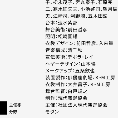
子、松永茂子、宮丸泰子、石原完
二、寒水征矢夫、小池啓司、望月辰
夫、江崎司、河野潤、五木田勲
台本：速水紫都
舞台美術：前田哲彦
照明：松崎国雄
衣裳デザイン：前田哲彦、入来量
音楽構成：清千秋
宣伝美術：デボラ・レイ
ヘヤーデザイン：山本瑛
メークアップ：五条欽也
装置製作：俳優座劇場、K・M工房
衣裳制作：大井昌子、K・M工房
舞台監督：白戸規之
制作：現代舞踊協会
主催：社団法人現代舞踊協会
主催等
モダン
分野