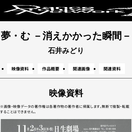
キーワードか
夢・む －消えかかった瞬間－
地下
野外
テレビ番組
レクイエム
東
コラボレーション
デュオ
ソロ
ド
石井みどり
条件で絞り
映像資料
作品概要
関連画像
関連資料
映像資料
画像・映像データの著作権は各著作物の著作者に帰属します。無断で複製・転載
上演年代
することはできません。
2020年代
20
2000年代
19