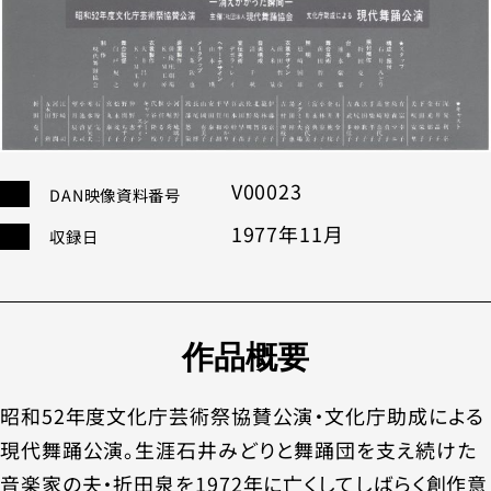
V00023
DAN映像資料番号
1977年11月
収録⽇
作品概要
昭和52年度文化庁芸術祭協賛公演・文化庁助成による
現代舞踊公演。生涯石井みどりと舞踊団を支え続けた
音楽家の夫・折田泉を1972年に亡くしてしばらく創作意