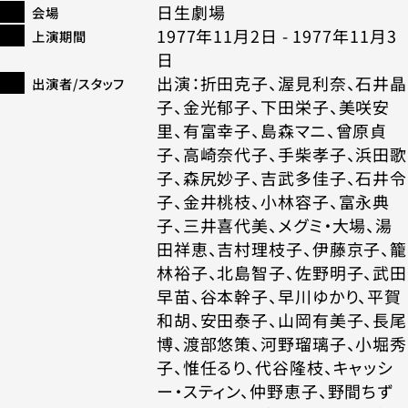
日生劇場
会場
1977年11月2日 - 1977年11月3
上演期間
日
出演：折田克子、渥見利奈、石井晶
出演者/スタッフ
子、金光郁子、下田栄子、美咲安
里、有富幸子、島森マニ、曾原貞
子、高崎奈代子、手柴孝子、浜田歌
子、森尻妙子、吉武多佳子、石井令
子、金井桃枝、小林容子、富永典
子、三井喜代美、メグミ・大場、湯
田祥恵、吉村理枝子、伊藤京子、籠
林裕子、北島智子、佐野明子、武田
早苗、谷本幹子、早川ゆかり、平賀
和胡、安田泰子、山岡有美子、長尾
博、渡部悠策、河野瑠璃子、小堀秀
子、惟任るり、代谷隆枝、キャッシ
ー・スティン、仲野恵子、野間ちず