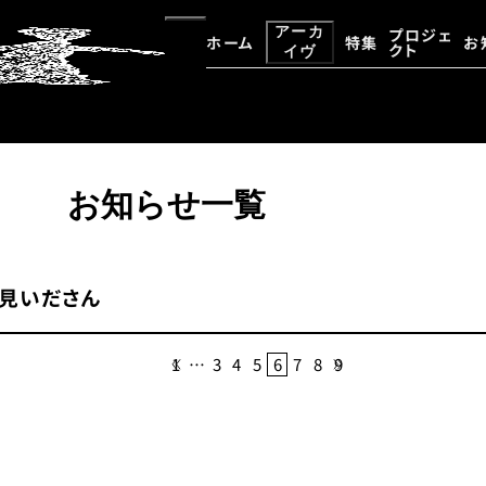
アーカ
プロジェ
ホーム
特集
お
クト
イヴ
大野一雄・大野慶人デジタルア
アーカイヴ資料検索
お知らせ一覧
見いださん
1
…
3
4
5
6
7
8
9