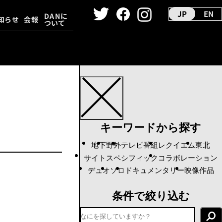
JP
EN
DANに
知らせ
会報
ついて
ーカイヴ
ダンス映像
キーワードから探す
地下
野外
テレビ番組
レクイエム
東北
サイトスペシフィック
コラボレーション
デュオ
ソロ
ドキュメンタリー
映像作品
条件で絞り込む