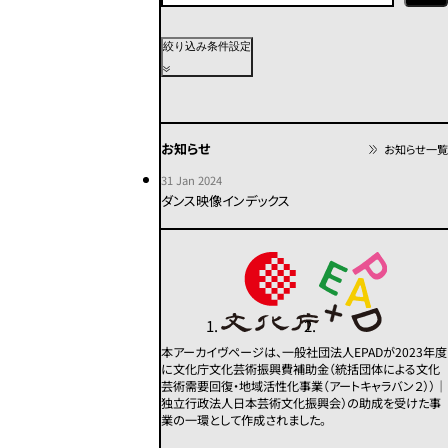
上演年代
絞り込み条件設定
2020年代
2010年代
2000年代
1990年代
1980年代
1970年代
お知らせ
お知らせ一覧
1960年代
1950年代以前
不明
31 Jan 2024
ダンス映像インデックス
カテゴリー
その他
コンテンポラリー
モダン
舞踏
パフォーマンス
本アーカイヴページは、一般社団法人EPADが2023年度
に文化庁文化芸術振興費補助金（統括団体による文化
芸術需要回復・地域活性化事業（アートキャラバン２））｜
この条件で検索
独立行政法人日本芸術文化振興会）の助成を受けた事
業の一環として作成されました。