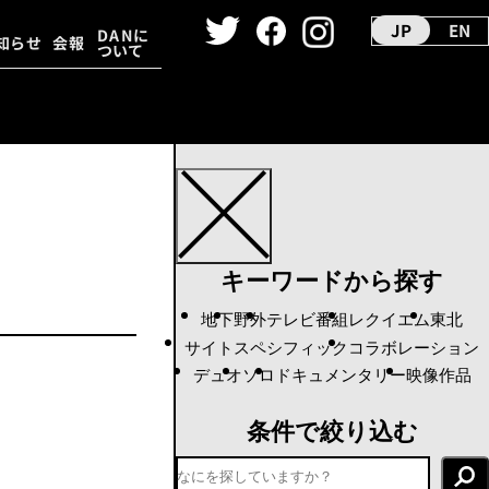
JP
EN
DANに
知らせ
会報
ついて
ーカイヴ
ダンス映像
キーワードから探す
地下
野外
テレビ番組
レクイエム
東北
サイトスペシフィック
コラボレーション
デュオ
ソロ
ドキュメンタリー
映像作品
条件で絞り込む