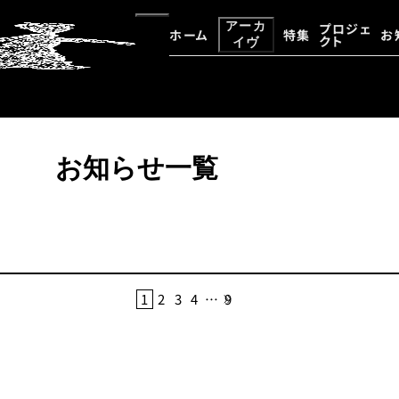
アーカ
プロジェ
ホーム
特集
お
クト
イヴ
大野一雄・大野慶人デジタルア
アーカイヴ資料検索
お知らせ一覧
1
2
3
4
…
9