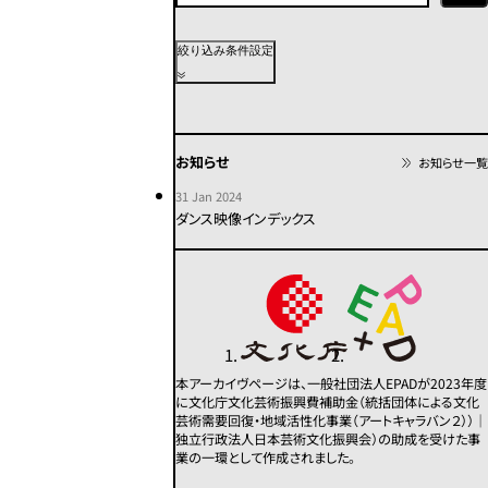
上演年代
絞り込み条件設定
2020年代
2010年代
2000年代
1990年代
1980年代
1970年代
お知らせ
お知らせ一覧
1960年代
1950年代以前
不明
31 Jan 2024
ダンス映像インデックス
カテゴリー
その他
コンテンポラリー
モダン
舞踏
パフォーマンス
本アーカイヴページは、一般社団法人EPADが2023年度
に文化庁文化芸術振興費補助金（統括団体による文化
芸術需要回復・地域活性化事業（アートキャラバン２））｜
この条件で検索
独立行政法人日本芸術文化振興会）の助成を受けた事
業の一環として作成されました。