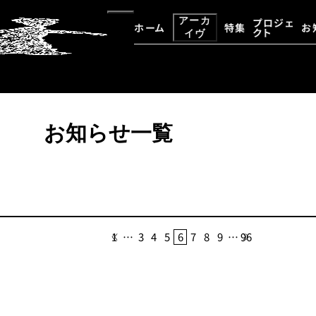
アーカ
プロジェ
ホーム
特集
お
クト
イヴ
大野一雄・大野慶人デジタルア
アーカイヴ資料検索
お知らせ一覧
1
…
3
4
5
6
7
8
9
…
96