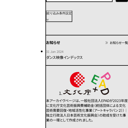
上演年代
絞り込み条件設定
2020年代
2010年代
2000年代
1990年代
1980年代
1970年代
お知らせ
お知らせ一覧
1960年代
1950年代以前
不明
31 Jan 2024
ダンス映像インデックス
カテゴリー
その他
コンテンポラリー
モダン
舞踏
パフォーマンス
本アーカイヴページは、一般社団法人EPADが2023年度
に文化庁文化芸術振興費補助金（統括団体による文化
芸術需要回復・地域活性化事業（アートキャラバン２））｜
この条件で検索
独立行政法人日本芸術文化振興会）の助成を受けた事
業の一環として作成されました。