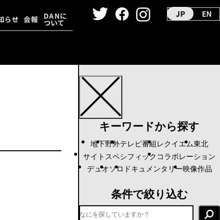
JP
EN
DANに
知らせ
会報
ついて
ーカイヴ
ダンス映像
キーワードから探す
地下
野外
テレビ番組
レクイエム
東北
サイトスペシフィック
コラボレーション
デュオ
ソロ
ドキュメンタリー
映像作品
条件で絞り込む