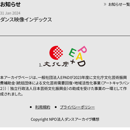
お知らせ
お知らせ一覧
1980年代
19
1960年代
1
31 Jan 2024
ダンス映像インデックス
不明
カテゴリー
その他
コ
モダン
舞
パフォーマンス
本アーカイヴページは、一般社団法人EPADが2023年度に文化庁文化芸術振興
費補助金（統括団体による文化芸術需要回復・地域活性化事業（アートキャラバン
２））｜独立行政法人日本芸術文化振興会）の助成を受けた事業の一環として作
この条件で検索
成されました。
絞り込み条件設定
利用規約
プライバシーポリシー
Copyright NPO法人ダンスアーカイヴ構想