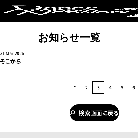
キーワードか
お知らせ一覧
地下
野外
テレビ番組
レクイエム
東
コラボレーション
デュオ
ソロ
ド
31 Mar 2026
そこから
条件で絞り
1
2
3
4
5
6
検索画面に戻る
上演年代
2020年代
20
2000年代
19